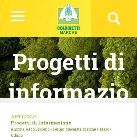
Progetti di
informazio
ne
ARTICOLO
Progetti di informazione
Ancona
Ascoli Piceno - Fermo
Macerata
Marche
Pesaro -
Urbino